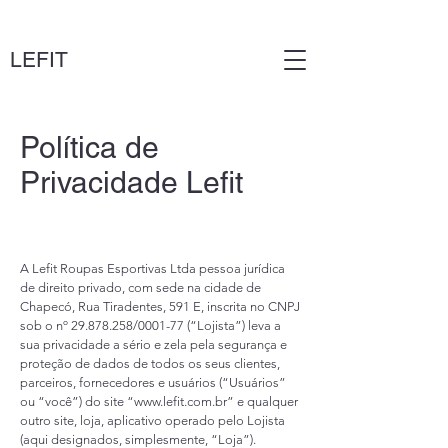
LEFIT
Política de
Privacidade Lefit
A Lefit Roupas Esportivas Ltda pessoa jurídica
de direito privado, com sede na cidade de
Chapecó, Rua Tiradentes, 591 E, inscrita no CNPJ
sob o nº
29.878.258
/0001-77 (“Lojista”) leva a
sua privacidade a sério e zela pela segurança e
proteção de dados de todos os seus clientes,
parceiros, fornecedores e usuários (“Usuários”
ou “você”) do site “
www.lefit.com.br
” e qualquer
outro site, loja, aplicativo operado pelo Lojista
(aqui designados, simplesmente, “Loja”).