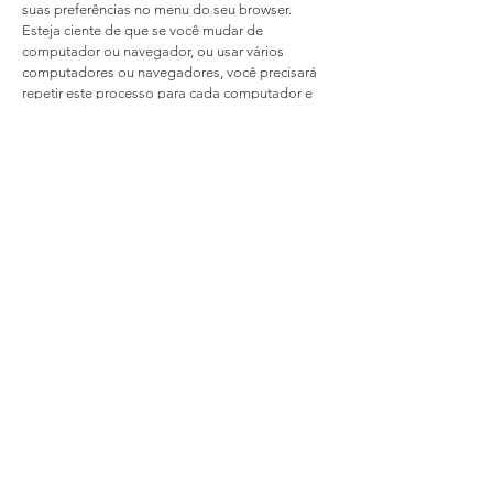
suas preferências no menu do seu browser.
Esteja ciente de que se você mudar de
computador ou navegador, ou usar vários
computadores ou navegadores, você precisará
repetir este processo para cada computador e
cada navegador.
8. Direitos do Usuário
8.1. Você pode, a qualquer momento, requerer: (i)
confirmação de que seus Dados Pessoais estão
sendo tratados; (ii) acesso aos seus Dados
Pessoais; (iii) correções a dados incompletos,
inexatos ou desatualizados; (iv) anonimização,
bloqueio ou eliminação de dados
desnecessários, excessivos ou tratados em
desconformidade com o disposto em lei; (v)
portabilidade de Dados Pessoais a outro
prestador de serviços, contanto que isso não
afete nossos segredos industriais e comerciais;
(vi) eliminação de Dados Pessoais tratados com
seu consentimento, na medida do permitido em
lei; (vii) informações sobre as entidades às quais
seus Dados Pessoais tenham sido
compartilhados; (viii) informações sobre a
possibilidade de não fornecer o consentimento e