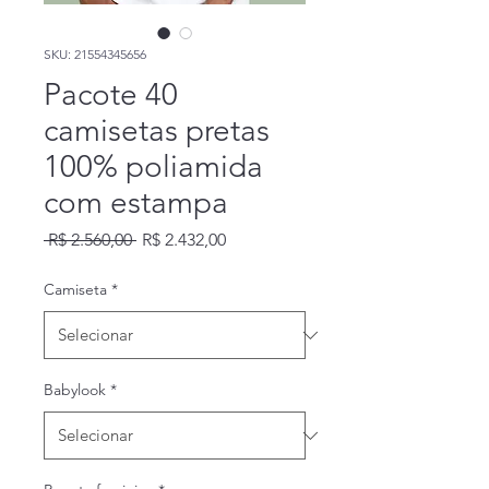
SKU: 21554345656
Pacote 40
camisetas pretas
100% poliamida
com estampa
Preço
Preço
 R$ 2.560,00 
R$ 2.432,00
normal
promocional
Camiseta
*
Babylook
*